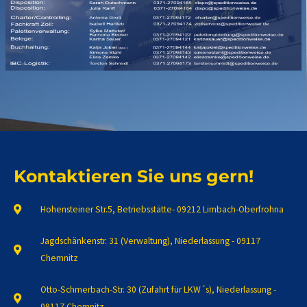
Kontaktieren Sie uns gern!
Hohensteiner Str.5, Betriebsstätte- 09212 Limbach-Oberfrohna
Jagdschänkenstr. 31 (Verwaltung), Niederlassung - 09117
Chemnitz
Otto-Schmerbach-Str. 30 (Zufahrt für LKW´s), Niederlassung -
09117 Chemnitz