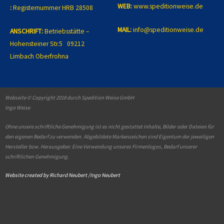
WEB:
www.speditionweise.de
:
Registernummer HRB 28508
MAIL:
info@speditionweise.de
ANSCHRIFT:
Betriebsstätte –
Hohensteiner Str.5 09212
Limbach Oberfrohna
Webseite © Copyright 2018 durch Spedition Weise GmbH
Ingo Weise
Ohne unsere schriftliche Genehmigung ist es nicht gestattet Inhalte, Bilder oder Dateien für
den eigenen Bedarf zu verwenden. Abgebildete Markenzeichen sind Eigentum der jeweiligen
Hersteller bzw. Herausgeber. Eine Verwendung unseres Firmenlogos, Bedarf unserer
schriftlichen Genehmigung.
Website created by Richard Neubert /Ingo Neubert