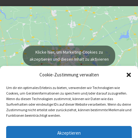
Klicke hier, um Marketing-Cookies zu
akzeptieren und diesen Inhalt zu aktivieren
Cookie-Zustimmung verwalten
Um dir ein optimales Erlebnis zu bieten, verwenden wir Technologien wie
Cookies, um Geräteinformationen zu speichern und/oder darauf zuzugreifen.
Wenn du diesen Technologien zustimmst, können wir Daten wie das
Surfverhalten oder eindeutige IDs auf dieser Website verarbeiten. Wenn du deine
Zustimmung nicht erteilst oder zurückziehst, können bestimmte Merkmale und
Funktionen beeinträchtigt werden.
Copyright © 2026 Spedition Weise GmbH
F
L
I
Akzeptieren